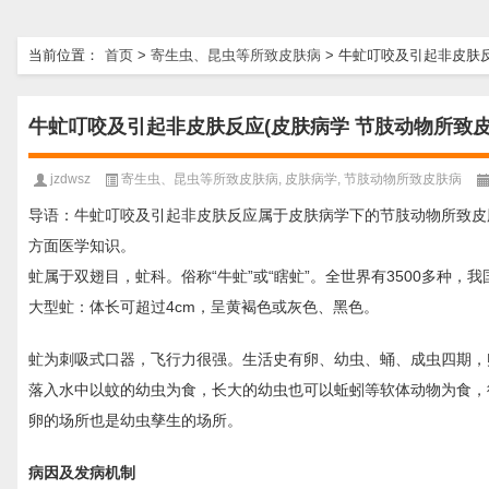
当前位置：
首页
>
寄生虫、昆虫等所致皮肤病
>
牛虻叮咬及引起非皮肤反
牛虻叮咬及引起非皮肤反应(皮肤病学 节肢动物所致皮
jzdwsz
寄生虫、昆虫等所致皮肤病
,
皮肤病学
,
节肢动物所致皮肤病
导语：牛虻叮咬及引起非皮肤反应属于皮肤病学下的节肢动物所致皮
方面医学知识。
虻属于双翅目，虻科。俗称“牛虻”或“瞎虻”。全世界有3500多种
大型虻：体长可超过4cm，呈黄褐色或灰色、黑色。
虻为刺吸式口器，飞行力很强。生活史有卵、幼虫、蛹、成虫四期，
落入水中以蚊的幼虫为食，长大的幼虫也可以蚯蚓等软体动物为食，
卵的场所也是幼虫孳生的场所。
病因及发病机制