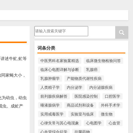
请输入搜索内容
词条分类
讲述牛虻,虻等
中医男科名家验案精选
临床微生物检验问答
临床心电图详解与诊断
乳腺癌
如同家蝇大小，
乳腺肿瘤学
产能物质代谢性疾病
人类精子学
内分泌学
内分泌腺疾病
前列腺疾病解答
医院感染控制
口腔医学
化为幼虫，幼虫
唾液腺病学
商品试剂和设备
外科手术学
成虫。成虻产
实用戒毒医学
实验室与临床
微生物
心律失常与其心电现象
心电图学
心血管
心血管综合征学
抗菌药物