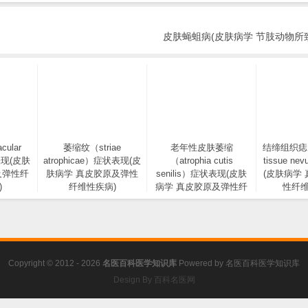
皮肤蝇蛆病(皮肤病学 节肢动物所
ular
萎缩纹（striae
老年性皮肤萎缩
结缔组织痣（c
表现(皮肤
atrophicae）症状表现(皮
（atrophia cutis
tissue n
及弹性纤
肤病学 真皮胶原及弹性
senilis）症状表现(皮肤
(皮肤病学
)
纤维性疾病)
病学 真皮胶原及弹性纤
性纤维
维性疾病)
Copyright © 2012 - 2026
名医百科医学知识库
Powered by
名医百科医学知识库
Design By 百科名医网