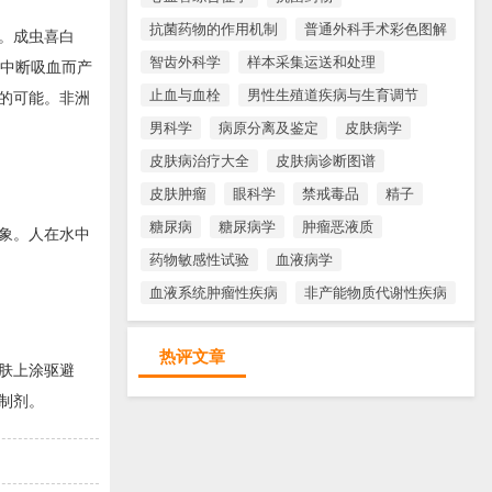
抗菌药物的作用机制
普通外科手术彩色图解
。成虫喜白
智齿外科学
样本采集运送和处理
生中断吸血而产
止血与血栓
男性生殖道疾病与生育调节
的可能。非洲
男科学
病原分离及鉴定
皮肤病学
皮肤病治疗大全
皮肤病诊断图谱
皮肤肿瘤
眼科学
禁戒毒品
精子
糖尿病
糖尿病学
肿瘤恶液质
象。人在水中
药物敏感性试验
血液病学
血液系统肿瘤性疾病
非产能物质代谢性疾病
热评文章
肤上涂驱避
制剂。