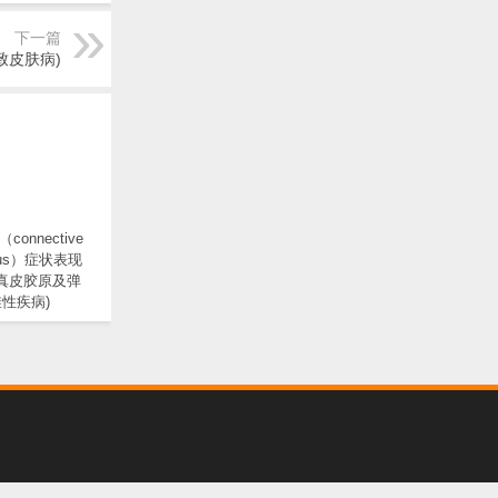
下一篇
致皮肤病)
onnective
evus）症状表现
 真皮胶原及弹
性疾病)