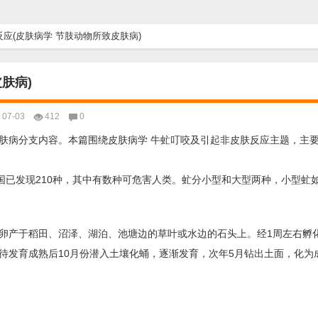
应(皮肤病学 节肢动物所致皮肤病)
肤病)
07-03
412
0
肤病分支内容。本篇围绕皮肤病学 牛虻叮咬及引起非皮肤反应主题，主要
，我国已发现210种，其中有数种可危害人类。虻分小型和大型两种，小型虻
卵产于稻田、沼泽、湖泊、池塘边的草叶或水边的石头上。经1周左右孵
待发育成熟后10月份潜入土壤化蛹，逐渐发育，次年5月钻出土面，化为