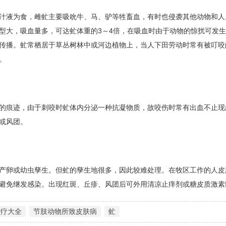
汁液为食，雌虻主要吸吮牛、马、驴等牲畜血，有时也侵袭其他动物和人
型大，吸血量多，可达虻体重的3～4倍，在吸血时由于动物的惊扰可发
传播。虻常栖居于草丛树林中或河边植物上，当人下田劳动时常有被叮咬
。
的痕迹，由于刺咬时虻体内分泌一种抗凝物质，故咬伤时常有出血不止现
或风团。
产卵或幼虫孳生。但虻的孳生地很多，因此较难处理。在牧区工作的人皮
避免继发感染。出现红斑、丘疹、风团后可外用清凉止痒剂或糖皮质激素
治疗大全
节肢动物所致皮肤病
虻