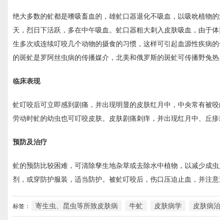
绝大多数的虻都是嗜吸畜血的，雄虻口器退化不吸血，以吸吮植物的
天，烈日下活跃，多在中午吸血。虻口器粗大刺入皮肤吸血，由于体
生多次或连续叮咬几个动物的摄食的习惯，这样可引起血源性疾病的
的斑虻是罗阿丝虫病的传播媒介，北美和俄罗斯的斑虻可传播野兔热
临床表现
虻叮咬后可立即感到剧痛，并出现明显的皮肤红月中，中央常有被咬
劳动时虻的幼虫也可叮咬皮肤。皮肤剧痛刺痒，并出现红月中、丘疹
预防及治疗
虻的预防比较困难，可清除孳生地杂草或去除水中植物，以减少成虫
剂，或穿防护服装，适当防护。被虻叮咬后，伤口压迫止血，并注意
寄生虫、昆虫等所致皮肤病
牛虻
皮肤病学
皮肤病
标签：