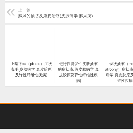
上一篇
麻风的预防及康复治疗(皮肤病学 麻风病)
上睑下垂（ptosis）症状
进行性特发性皮肤萎缩
斑状萎缩（mac
表现(皮肤病学 真皮胶原
的症状表现(皮肤病学 真
atrophy）症状
及弹性纤维性疾病)
皮胶原及弹性纤维性疾
病学 真皮胶原
病)
维性疾病