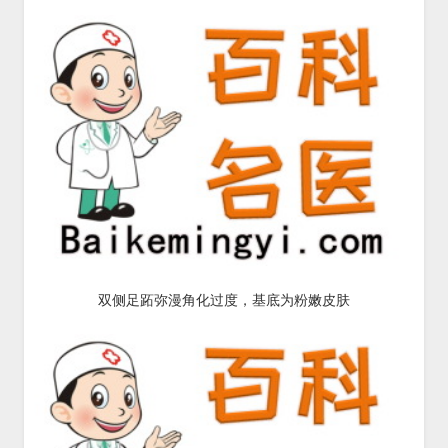
双侧足跖弥漫角化过度，基底为粉嫩皮肤