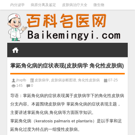
内分泌学
病原分离及鉴定
皮肤病治疗大全
微生物
皮肤病学
男科学
血液病学
心血管
口腔医学
禁戒毒品
掌跖角化病的症状表现(皮肤病学 角化性皮肤病)
jhxpfb
皮肤病学
,
皮肤病诊断图谱
,
角化性皮肤病
07-25
145
0
导语：掌跖角化病的症状表现属于皮肤病学下的角化性皮肤病
分支内容。本篇围绕皮肤病学 掌跖角化病的症状表现主题，
主要讲述掌跖角化病,角化病等方面医学知识。
掌跖角化病（keratosis palmaris et plantaris）是以手掌和足
跖角化过度为特点的一组慢性皮肤病。