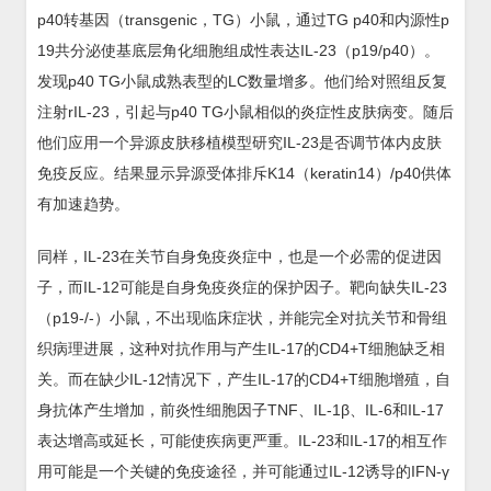
p40转基因（transgenic，TG）小鼠，通过TG p40和内源性p
19共分泌使基底层角化细胞组成性表达IL-23（p19/p40）。
发现p40 TG小鼠成熟表型的LC数量增多。他们给对照组反复
注射rIL-23，引起与p40 TG小鼠相似的炎症性皮肤病变。随后
他们应用一个异源皮肤移植模型研究IL-23是否调节体内皮肤
免疫反应。结果显示异源受体排斥K14（keratin14）/p40供体
有加速趋势。
同样，IL-23在关节自身免疫炎症中，也是一个必需的促进因
子，而IL-12可能是自身免疫炎症的保护因子。靶向缺失IL-23
（p19-/-）小鼠，不出现临床症状，并能完全对抗关节和骨组
织病理进展，这种对抗作用与产生IL-17的CD4+T细胞缺乏相
关。而在缺少IL-12情况下，产生IL-17的CD4+T细胞增殖，自
身抗体产生增加，前炎性细胞因子TNF、IL-1β、IL-6和IL-17
表达增高或延长，可能使疾病更严重。IL-23和IL-17的相互作
用可能是一个关键的免疫途径，并可能通过IL-12诱导的IFN-γ