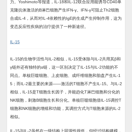
力。Yoshimoto等报道，IL-18和IL-12联合应用能诱导CD40单
克隆抗体激活的B淋巴细胞产生IFN-γ。IFN-γ可阻止Th2细胞
合成IL-4，从而对IL-4依赖性的IgE的生成产生抑制作用，这为
变态反应性疾病的治疗提供了一种新途径。
IL-15
IL-15的生物学活性与IL-2相似，IL-15受体除与IL-2共用其β和
γ链外还有独特的α链，这一区别决定了IL-15与IL-2功能的不
同点。单核巨噬细胞、上皮细胞、成纤维细胞和胎盘产生IL-1
5；而IL-2最主要的来源——激活的T细胞不产生IL-15。与IL-2
相似，IL-15是T细胞生长因子，并能趋化T淋巴细胞和分化的
NK细胞，刺激B细胞生长和分化。单核巨噬细胞借IL-15调控T
细胞和NK细胞的增殖和功能，其调控方式与T细胞来源的IL-2
相似。
IL-15与IL-2虽然在一级结构上同源性很低，但经过结构建模，