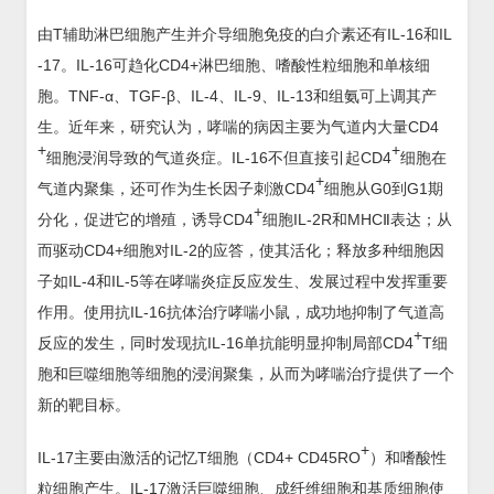
由T辅助淋巴细胞产生并介导细胞免疫的白介素还有IL-16和IL
-17。IL-16可趋化CD4+淋巴细胞、嗜酸性粒细胞和单核细
胞。TNF-α、TGF-β、IL-4、IL-9、IL-13和组氨可上调其产
生。近年来，研究认为，哮喘的病因主要为气道内大量CD4
+
+
细胞浸润导致的气道炎症。IL-16不但直接引起CD4
细胞在
+
气道内聚集，还可作为生长因子刺激CD4
细胞从G0到G1期
+
分化，促进它的增殖，诱导CD4
细胞IL-2R和MHCⅡ表达；从
而驱动CD4+细胞对IL-2的应答，使其活化；释放多种细胞因
子如IL-4和IL-5等在哮喘炎症反应发生、发展过程中发挥重要
作用。使用抗IL-16抗体治疗哮喘小鼠，成功地抑制了气道高
+
反应的发生，同时发现抗IL-16单抗能明显抑制局部CD4
T细
胞和巨噬细胞等细胞的浸润聚集，从而为哮喘治疗提供了一个
新的靶目标。
+
IL-17主要由激活的记忆T细胞（CD4+ CD45RO
）和嗜酸性
粒细胞产生。IL-17激活巨噬细胞、成纤维细胞和基质细胞使