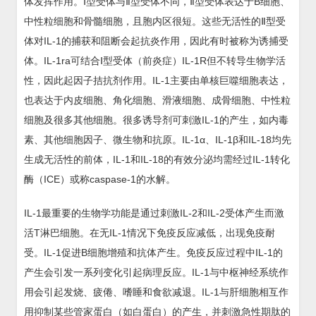
体发挥作用。Ⅰ型受体与Ⅱ型受体不同，Ⅱ型受体表达于B细胞、
中性粒细胞和骨髓细胞，且胞内区很短。这些无活性的Ⅱ型受
体对IL-1的捕获和阻断会起抗炎作用，因此有时被称为诱捕受
体。IL-1ra可结合Ⅰ型受体（前炎症）IL-1R但不转导生物学活
性，因此起因子拮抗剂作用。IL-1主要由单核巨噬细胞表达，
也表达于内皮细胞、角化细胞、滑液细胞、成骨细胞、中性粒
细胞及很多其他细胞。很多诱导剂可刺激IL-1的产生，如内毒
素、其他细胞因子、微生物和抗原。IL-1α、IL-1β和IL-18均先
生成无活性的前体，IL-1和IL-18的有效分泌均需经过IL-1转化
酶（ICE）或称caspase-1的水解。
IL-1最重要的生物学功能是通过刺激IL-2和IL-2受体产生而激
活T淋巴细胞。在无IL-1情况下免疫反应减低，出现免疫耐
受。IL-1促进B细胞增殖和抗体产生。免疫反应过程中IL-1的
产生会引发一系列变化引起病理反应。IL-1与中枢神经系统作
用会引起发烧、疲倦、嗜睡和食欲减退。IL-1与肝细胞相互作
用抑制某些管家蛋白（如白蛋白）的产生，并刺激急性期肽的