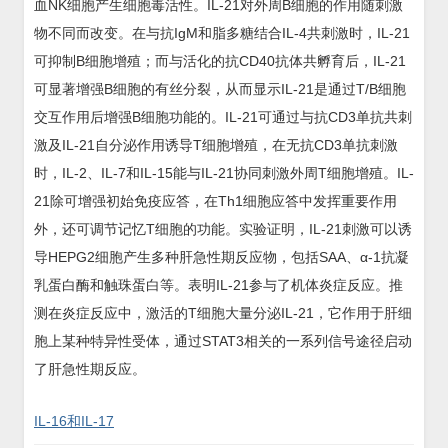
血NK细胞产生细胞毒活性。IL-21对外周B细胞的作用随刺激
物不同而改变。在与抗IgM和脂多糖结合IL-4共刺激时，IL-21
可抑制B细胞增殖；而与活化的抗CD40抗体共孵育后，IL-21
可显著增强B细胞的有丝分裂，从而显示IL-21是通过T/B细胞
交互作用后增强B细胞功能的。IL-21可通过与抗CD3单抗共刺
激及IL-21自分泌作用诱导T细胞增殖，在无抗CD3单抗刺激
时，IL-2、IL-7和IL-15能与IL-21协同刺激外周T细胞增殖。IL-
21除可增强初始免疫应答，在Th1细胞应答中发挥重要作用
外，还可调节记忆T细胞的功能。实验证明，IL-21刺激可以诱
导HEPG2细胞产生多种肝急性期反应物，包括SAA、α-1抗凝
乳蛋白酶和触珠蛋白等。表明IL-21参与了机体炎症反应。推
测在炎症反应中，激活的T细胞大量分泌IL-21，它作用于肝细
胞上某种特异性受体，通过STAT3相关的一系列信号途径启动
了肝急性期反应。
IL-16和IL-17