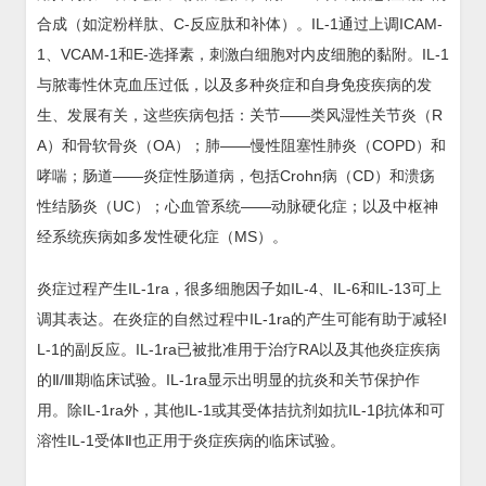
合成（如淀粉样肽、C-反应肽和补体）。IL-1通过上调ICAM-
1、VCAM-1和E-选择素，刺激白细胞对内皮细胞的黏附。IL-1
与脓毒性休克血压过低，以及多种炎症和自身免疫疾病的发
生、发展有关，这些疾病包括：关节——类风湿性关节炎（R
A）和骨软骨炎（OA）；肺——慢性阻塞性肺炎（COPD）和
哮喘；肠道——炎症性肠道病，包括Crohn病（CD）和溃疡
性结肠炎（UC）；心血管系统——动脉硬化症；以及中枢神
经系统疾病如多发性硬化症（MS）。
炎症过程产生IL-1ra，很多细胞因子如IL-4、IL-6和IL-13可上
调其表达。在炎症的自然过程中IL-1ra的产生可能有助于减轻I
L-1的副反应。IL-1ra已被批准用于治疗RA以及其他炎症疾病
的Ⅱ/Ⅲ期临床试验。IL-1ra显示出明显的抗炎和关节保护作
用。除IL-1ra外，其他IL-1或其受体拮抗剂如抗IL-1β抗体和可
溶性IL-1受体Ⅱ也正用于炎症疾病的临床试验。