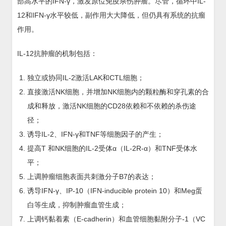
部高水平的IFN-γ，激发原位免疫杀伤肿瘤。尽管，循环中IL-
12和IFN-γ水平较低，副作用大大降低，但仍具有系统的抗瘤
作用。
IL-12抗肿瘤的机制包括：
独立或协同IL-2激活LAK和CTL细胞；
直接激活NK细胞，并增加NK细胞内的颗粒酶和穿孔素的合
成和释放，激活NK细胞的CD28依赖和不依赖的杀伤途
径；
诱导IL-2、IFN-γ和TNF等细胞因子的产生；
提高T 和NK细胞的IL-2受体α（IL-2R-α）和TNF受体水
平；
上调肿瘤细胞表面共刺激分子B7的表达；
诱导IFN-γ、IP-10（IFN-inducible protein 10）和Meg蛋
白等生成，抑制肿瘤血管生成；
上调钙黏着素（E-cadherin）和血管细胞黏附分子-1（VC