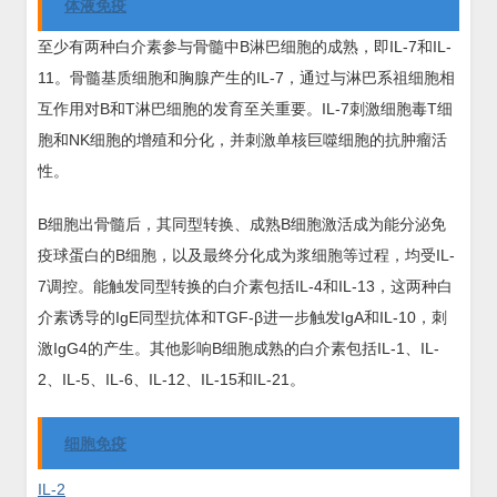
体液免疫
至少有两种白介素参与骨髓中B淋巴细胞的成熟，即IL-7和IL-
11。骨髓基质细胞和胸腺产生的IL-7，通过与淋巴系祖细胞相
互作用对B和T淋巴细胞的发育至关重要。IL-7刺激细胞毒T细
胞和NK细胞的增殖和分化，并刺激单核巨噬细胞的抗肿瘤活
性。
B细胞出骨髓后，其同型转换、成熟B细胞激活成为能分泌免
疫球蛋白的B细胞，以及最终分化成为浆细胞等过程，均受IL-
7调控。能触发同型转换的白介素包括IL-4和IL-13，这两种白
介素诱导的IgE同型抗体和TGF-β进一步触发IgA和IL-10，刺
激IgG4的产生。其他影响B细胞成熟的白介素包括IL-1、IL-
2、IL-5、IL-6、IL-12、IL-15和IL-21。
细胞免疫
IL-2