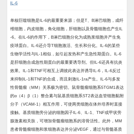
IL-6
单核巨噬细胞是IL-6的最重要来源；但是T、B淋巴细胞，成纤
维细胞，内皮细胞，角化细胞，肝细胞以及骨髓细胞也产生IL
-6。在IL-6的作用下，B淋巴细胞分化为成熟浆细胞并产生免
疫球蛋白。IL-6还介导T细胞激活、生长和分化。IL-6的某些
生物学活性与IL-1相似，如引起发热和产生急性期蛋白。IL-6
是肝细胞合成急性期蛋白的最重要诱导剂。但IL-6还具有抗炎
效果。IL-1和TNF可相互上调彼此表达并诱导IL-6，IL-6反过
来抑制IL-1和TNF的合成，而且刺激IL-1ra产生。IL-6与多发
性骨髓瘤（MM）关系极为密切。鼠骨髓瘤细胞系5TGM1表达
的α（4）β（1）整合素与鼠基质细胞系ST2表达血管细胞黏附
分子（VCAM-1）相互作用，可使两类细胞在体外培养时直接
接触。基质细胞旁分泌的细胞因子IL-6、IL-1、TNF或甲状旁
腺激素相关肽，可增加骨髓瘤细胞系的溶骨活性。此外，MM
患者骨髓瘤细胞和浆细胞表达并分泌VEGF，通过与骨髓基质