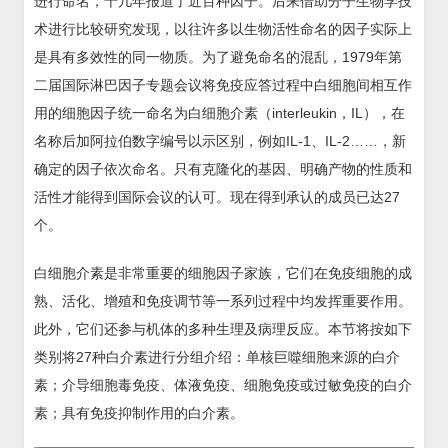
进行命名，十几年报道了近百种因子。后来借助分子生物学技
术进行比较研究发现，以往许多以生物活性命名的因子实际上
是具有多效性的同一物质。为了避免命名的混乱，1979年第
二届国际淋巴因子专题会议将免疫应答过程中白细胞间相互作
用的细胞因子统一命名为白细胞介素（interleukin，IL），在
名称后加阿拉伯数字编号以示区别，例如IL-1、IL-2……，新
确定的因子依次命名。只有克隆化的基因、明确产物的性质和
活性才能得到国际会议的认可。现在得到承认的成员已达27
个。
白细胞介素是非常重要的细胞因子家族，它们在免疫细胞的成
熟、活化、增殖和免疫调节等一系列过程中均发挥重要作用。
此外，它们还参与机体的多种生理及病理反应。本节将按如下
类别将27种白介素进行分组介绍：单核巨噬细胞来源的白介
素；介导细胞毒免疫、体液免疫、细胞免疫或过敏免疫的白介
素；具有免疫抑制作用的白介素。