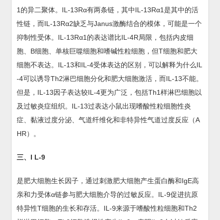
1的异二聚体。IL-13Rα有两条链，其中IL-13Rα1是其中的活
性链，而IL-13Rα2缺乏与Janus激酶结合的模体，可能是一个
抑制性受体。IL-13Rα1的表达谱比IL-4R局限，包括内皮细
胞、B细胞、单核巨噬细胞和嗜碱性粒细胞，但T细胞和肥大
细胞不表达。IL-13和IL-4受体表达的区别，可以解释为什么IL
-4可以诱导Th2淋巴细胞分化和肥大细胞激活，而IL-13不能。
但是，IL-13因子表达较IL-4更为广泛，包括Th1样淋巴细胞以
及过敏炎症组织。IL-13过表达小鼠出现嗜酸性粒细胞性炎
症、黏液过度分泌、气道纤维化和非特异性气道过度反应（A
HR）。
三、I L-9
是肥大细胞生长因子，通过刺激肥大细胞产生蛋白酶和IgE高
亲和力受体α链参与肥大细胞介导的过敏反应。IL-9促进抗原
特异性T细胞的生长和存活。IL-9来源于嗜酸性粒细胞和Th2