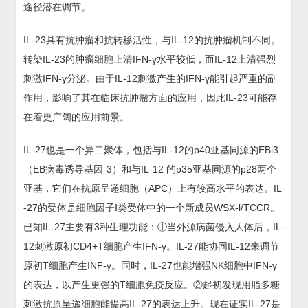
途径潜在调节。
IL-23具有抗肿瘤和抗转移活性，与IL-12的抗肿瘤机制不同。
转染IL-23的肿瘤细胞上清IFN-γ水平较低，而IL-12上清强烈
刺激IFN-γ分泌。由于IL-12刺激产生的IFN-γ能引起严重的副
作用，影响了其在临床抗肿瘤方面的应用，因此IL-23可能存
在着更广阔的应用前景。
IL-27也是一个异二聚体，包括与IL-12的p40亚基同源的EBi3
（EB病毒诱导基因-3）和与IL-12 的p35亚基同源的p28两个
亚基，它们在抗原呈递细胞（APC）上有较高水平的表达。IL
-27的受体是细胞因子Ⅰ类受体中的一个新成员WSX-l/TCCR。
已知IL-27主要有3种生理功能：①当外源病菌侵入人体后，IL-
12刺激原初CD4+T细胞产生IFN-γ。IL-27能协同IL-12来调节
原初T细胞产生INF-γ。同时，IL-27也能增强NK细胞中IFN-γ
的表达，以产生更强的T细胞免疫反应。②起初发现用脂多糖
刺激抗原呈递细胞能提高IL-27的表达上升。现在证实IL-27是