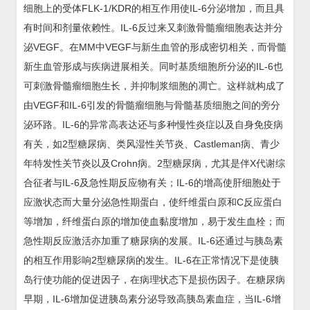
细胞上的受体FLK-1/KDR的相互作用使IL-6分泌增加，而且具
有时间和剂量依赖性。IL-6反过来又刺激骨髓瘤细胞表达并分
泌VEGF。在MM中VEGF与新生血管的形成密切相关，而骨髓
新生血管形成与疾病进展相关。同时基质细胞所分泌的IL-6也
可刺激骨髓瘤细胞生长，并抑制浆细胞的凋亡。这样就构成了
由VEGF和IL-6引发的骨髓瘤细胞与骨髓基质细胞之间的旁分
泌环路。IL-6的异常高表达还与多种慢性炎症以及自身免疫病
有关，如2型糖尿病、类风湿性关节炎、Castleman病、青少
年特发性关节炎以及Crohn病。2型糖尿病，尤其是伴X代谢综
合征者与IL-6及急性期反应物有关；IL-6的增高使肝细胞处于
应激状态而大量分泌急性期蛋白，使纤维蛋白原和C反应蛋白
等增加，纤维蛋白原的增加使血黏度增加，易于发生血栓；而
急性期反应激活亦加重了糖尿病的发展。IL-6还通过与胰岛素
的相互作用影响2型糖尿病的发生。IL-6在正常情况下是使胰
岛行使功能的促进因子，在病理状态下是损伤因子。在糖尿病
早期，IL-6增加促进胰岛素分泌导致高胰岛素血症，当IL-6增