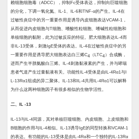
赖细胞细胞毒（ADCC），抑制Fc受体表达，抑制向巨噬细胞
的分化，下调一氧化氮、IL-1、IL-6和TNF-α的产生。IL-4在
过敏性炎症中的另一重要作用是诱导内皮细胞表达VCAM-1，
从而促进内皮细胞与T细胞、嗜酸性粒细胞、嗜碱性粒细胞和
单核细胞的黏附，此为过敏反应的特征。肥大细胞表达IL-4而
非IL-13受体，刺激IgE受体的表达。IL-4在过敏性炎症中的另
一重要作用是诱导肥大细胞表达白三烯C
（LTC
）合成酶，
4
4
进而产生半胱氨酸白三烯。IL-4刺激黏液素的产生，并与哮喘
患者气道产生过量黏液有关。功能性IL-4受体是由IL-4Rα1与I
L-13Rα1组成的异二聚体。IL-13和IL-4共用IL-4Rα1可以解释
为什么这两种细胞因子有很多相似的生物学活性。
二、IL -13
IL-13与IL-4同源，其对单核巨噬细胞、内皮细胞、上皮细胞和
B细胞的作用与IL-4相似。IL-13诱导IgE的同型转换和VCAM-1
的表达。有功能的IL-13受体是由IL-4Rα和一个独特的IL-13Rα