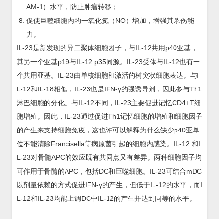
AM-1）水平，防止肿瘤转移；
促使巨噬细胞内的一氧化氮（NO）增加，增强其杀伤能
力。
IL-23是新发现的异二聚体细胞因子，与IL-12共用p40亚基，
其另一个亚基p19与IL-12 p35同源。IL-23受体与IL-12也有一
个共用亚基。IL-23由单核细胞和激活的树突状细胞表达。与I
L-12和IL-18相似，IL-23也是IFN-γ的强诱导剂，因此参与Th1
淋巴细胞的分化。与IL-12不同，IL-23主要促进记忆CD4+T细
胞增殖。因此，IL-23通过促进Th1记忆细胞的增殖和细胞因子
的产生来支持细胞免疫，这也许可以解释为什么缺少p40亚单
位不能清除Francisella等病原菌引起的细胞内感染。IL-12 和I
L-23对骨髓APC的效应既有共同点又有差异。两种细胞因子均
可作用于骨髓的APC，包括DC和巨噬细胞。IL-23可结合mDC
以剂量依赖的方式促进IFN-γ的产生，但低于IL-12的水平，而I
L-12和IL-23均能上调DC中IL-12的产生并达到同等的水平。