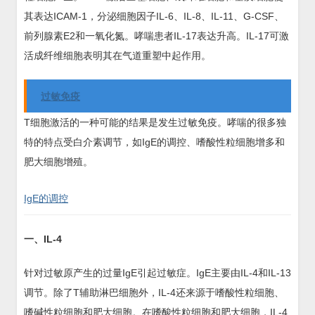
其表达ICAM-1，分泌细胞因子IL-6、IL-8、IL-11、G-CSF、
前列腺素E2和一氧化氮。哮喘患者IL-17表达升高。IL-17可激
活成纤维细胞表明其在气道重塑中起作用。
过敏免疫
T细胞激活的一种可能的结果是发生过敏免疫。哮喘的很多独
特的特点受白介素调节，如IgE的调控、嗜酸性粒细胞增多和
肥大细胞增殖。
IgE的调控
一、IL-4
针对过敏原产生的过量IgE引起过敏症。IgE主要由IL-4和IL-13
调节。除了T辅助淋巴细胞外，IL-4还来源于嗜酸性粒细胞、
嗜碱性粒细胞和肥大细胞。在嗜酸性粒细胞和肥大细胞，IL-4