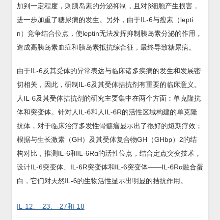
加到一定程度，则胰岛素的分泌抑制，且对β细胞产生损害，
进一步加重了糖尿病的发生。另外，由于IL-6与瘦素（lepti
n）竞争结合位点，使leptin无法发挥抑制胰岛素分泌的作用，
造成高胰岛素血症和胰岛素抵抗综合征，最终导致糖尿病。
由于IL-6及其受体的异常表达与临床诸多疾病的发生和发展密
切相关，因此，研制IL-6及其受体拮抗剂有重要的临床意义。
人IL-6及其受体拮抗剂的研究主要集中在两个方面：单克隆抗
体和突变体。针对人IL-6和人IL-6R的活性区域构建的单克隆
抗体，对于临床治疗多发性骨髓瘤显示出了很好的短期疗效；
根据与生长激素（GH）及其受体复合物GH（GHbp）2的结
构对比，推测IL-6和IL-6Rα的活性位点，结合定点突变技术，
设计IL-6突变体、IL-6R突变体和IL-6突变体——IL-6Rα融合蛋
白，它们对天然IL-6的生物活性显示出明显的拮抗作用。
IL-12、-23、-27和-18