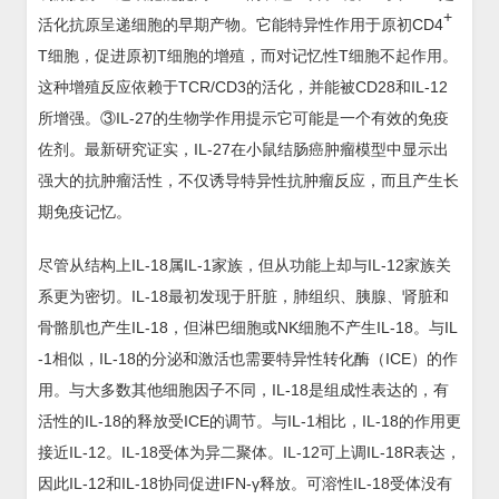
+
活化抗原呈递细胞的早期产物。它能特异性作用于原初CD4
T细胞，促进原初T细胞的增殖，而对记忆性T细胞不起作用。
这种增殖反应依赖于TCR/CD3的活化，并能被CD28和IL-12
所增强。③IL-27的生物学作用提示它可能是一个有效的免疫
佐剂。最新研究证实，IL-27在小鼠结肠癌肿瘤模型中显示出
强大的抗肿瘤活性，不仅诱导特异性抗肿瘤反应，而且产生长
期免疫记忆。
尽管从结构上IL-18属IL-1家族，但从功能上却与IL-12家族关
系更为密切。IL-18最初发现于肝脏，肺组织、胰腺、肾脏和
骨骼肌也产生IL-18，但淋巴细胞或NK细胞不产生IL-18。与IL
-1相似，IL-18的分泌和激活也需要特异性转化酶（ICE）的作
用。与大多数其他细胞因子不同，IL-18是组成性表达的，有
活性的IL-18的释放受ICE的调节。与IL-1相比，IL-18的作用更
接近IL-12。IL-18受体为异二聚体。IL-12可上调IL-18R表达，
因此IL-12和IL-18协同促进IFN-γ释放。可溶性IL-18受体没有