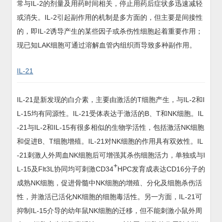
常与IL-2的剂量及用药时间相关，停止用药后症状多迅速减轻
或消失。IL-2引起副作用的机制是多方面的，但主要是间接性
的，即IL-2诱导产生的某些因子或杀伤性细胞起着重要作用；
现已知LAK细胞可通过溶解血管内组织而导致多种副作用。
IL-21
IL-21是新发现的白介素，主要由激活的T细胞产生，与IL-2和I
L-15均有同源性。IL-21受体表达于激活的B、T和NK细胞。IL
-21与IL-2和IL-15有很多相似的生物学活性，包括激活NK细胞
和促进B、T细胞增殖。IL-21对NK细胞的作用具有双效性。IL
-21刺激人外周血NK细胞后可增强其杀伤细胞活力，单独或与I
+
L-15及Flt3L协同均可刺激CD34
HPC发育成表达CD16分子的
成熟NK细胞，促进骨髓中NK细胞的增殖、分化及细胞杀伤活
性，并激活已活化NK细胞的细胞毒活性。另一方面，IL-21可
抑制IL-15介导的幼年鼠NK细胞的迁移，但不能刺激小鼠外周