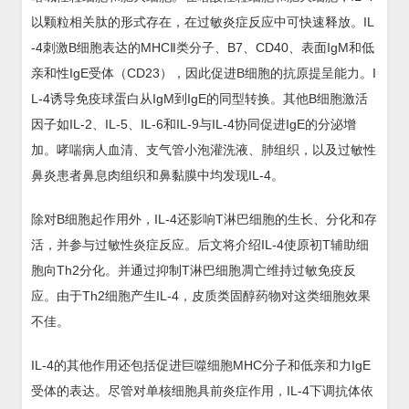
以颗粒相关肽的形式存在，在过敏炎症反应中可快速释放。IL
-4刺激B细胞表达的MHCⅡ类分子、B7、CD40、表面IgM和低
亲和性IgE受体（CD23），因此促进B细胞的抗原提呈能力。I
L-4诱导免疫球蛋白从IgM到IgE的同型转换。其他B细胞激活
因子如IL-2、IL-5、IL-6和IL-9与IL-4协同促进IgE的分泌增
加。哮喘病人血清、支气管小泡灌洗液、肺组织，以及过敏性
鼻炎患者鼻息肉组织和鼻黏膜中均发现IL-4。
除对B细胞起作用外，IL-4还影响T淋巴细胞的生长、分化和存
活，并参与过敏性炎症反应。后文将介绍IL-4使原初T辅助细
胞向Th2分化。并通过抑制T淋巴细胞凋亡维持过敏免疫反
应。由于Th2细胞产生IL-4，皮质类固醇药物对这类细胞效果
不佳。
IL-4的其他作用还包括促进巨噬细胞MHC分子和低亲和力IgE
受体的表达。尽管对单核细胞具前炎症作用，IL-4下调抗体依