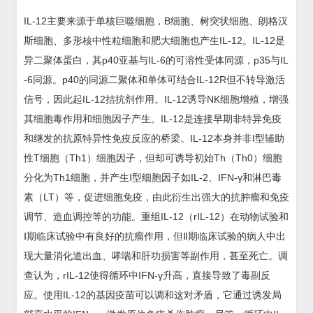
IL-12主要来源于单核巨噬细胞，B细胞、树突状细胞、朗格汉
斯细胞、多形核中性粒细胞和肥大细胞也产生IL-12。IL-12是
异二聚体蛋白，其p40亚基与IL-6的可溶性受体同源，p35与IL
-6同源。p40的同源二聚体和单体可结合IL-12R但不转导激活
信号，因此起IL-12拮抗剂作用。IL-12诱导NK细胞增殖，增强
其细胞毒作用和细胞因子产生。IL-12是连接早期非特异免疫
和继发的抗原特异性免疫反应的桥梁。IL-12本身并非Ⅰ型辅助
性T细胞（Th1）细胞因子，但却可诱导初始Th（Th0）细胞
分化为Th1细胞，并产生Ⅰ型细胞因子如IL-2、IFN-γ和淋巴毒
素（LT）等，促进细胞免疫，由此衍生出强大的抗肿瘤和免疫
调节、造血调控等的功能。重组IL-12（rIL-12）在动物试验和
Ⅰ期临床试验中有良好的抗瘤作用，但Ⅱ期临床试验的病人中出
现大量消化道出血、哮喘和肝功损害等副作用，甚至死亡。调
查认为，rIL-12使得循环中IFN-γ升高，直接导致了毒副反
应。使用IL-12的基因疫苗可以调和这对矛盾，它通过诱发局