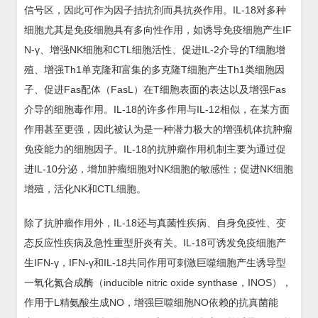
信号区，因此可作为因子拮抗剂而具抗炎作用。IL-18对多种
细胞尤其是免疫细胞具有多向性作用，如诱导免疫细胞产生IF
N-γ、增强NK细胞和CTL细胞活性、促进IL-2介导的T细胞增
殖、增强Th1单克隆和富集的多克隆T细胞产生Th1类细胞因
子、促进Fas配体（FasL）在T细胞表面的表达以及增强Fas
介导的细胞毒作用。IL-18的许多作用与IL-12相似，在某方面
作用甚至更强，因此被认为是一种潜力极大的增强机体抗肿瘤
免疫能力的细胞因子。IL-18的抗肿瘤作用机制主要为通过促
进IL-10分泌，增加肿瘤细胞对NK细胞的敏感性；促进NK细胞
增殖，活化NK和CTL细胞。
除了抗肿瘤作用外，IL-18还与真菌性疾病、自身免疫性、变
态反应性疾病及急性重型肝炎有关。IL-18可诱发免疫细胞产
生IFN-γ，IFN-γ和IL-18共同作用可刺激巨噬细胞产生诱导型
一氧化氮合成酶（inducible nitric oxide synthase，INOS），
作用于L精氨酸生成NO，增强巨噬细胞NO依赖的抗真菌能