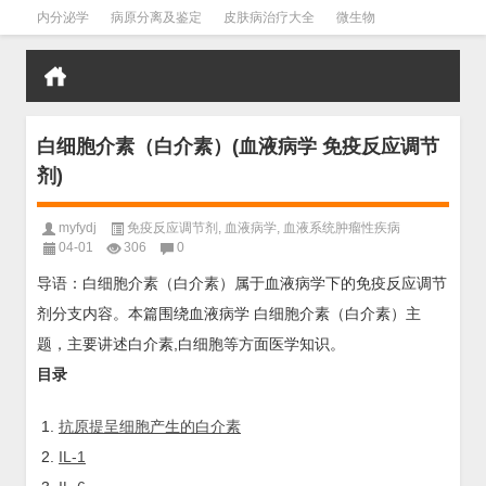
内分泌学
病原分离及鉴定
皮肤病治疗大全
微生物
皮肤病学
男科学
血液病学
心血管
口腔医学
禁戒毒品
白细胞介素（白介素）(血液病学 免疫反应调节
剂)
myfydj
免疫反应调节剂
,
血液病学
,
血液系统肿瘤性疾病
04-01
306
0
导语：白细胞介素（白介素）属于血液病学下的免疫反应调节
剂分支内容。本篇围绕血液病学 白细胞介素（白介素）主
题，主要讲述白介素,白细胞等方面医学知识。
目录
抗原提呈细胞产生的白介素
IL-1