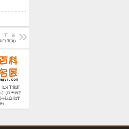
下一篇
童白血病)
：低分子量肝
s）(血液病学
病与抗血栓疗
法)