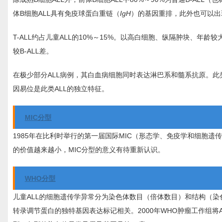
体B细胞ALL具有免疫球蛋白重链（
IgH
）的基因重排，此外也可以出现
T-ALL约占儿童ALL的10%～15%。以高白细胞、纵隔肿块、年
较B-ALL差。
在极少部分ALL病例，其白血病细胞同时表达淋巴系和髓系抗原。此类
因易位是此类ALL的独立特征。
MIC分型
1985年在比利时举行的第一届国际MIC（形态学、免疫学和细胞遗
的价值越来越小，MIC分型的意义有待重新认识。
WHO分型
儿童ALL的细胞遗传学异常分为染色体数目（倍体数目）和结构（
转录调节蛋白的独特基因表达标记相关。2000年WHO肿瘤工作组将