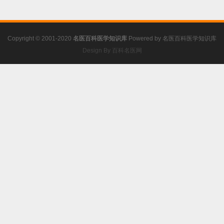
学
,
实用牙体牙髓病治疗学
,
根尖
周围组织病
Copyright © 2001-2020
名医百科医学知识库
Powered by
名医百科医学知识库
Design By 百科名医网