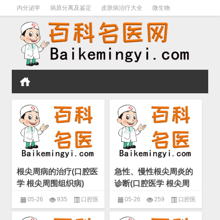
内分泌学
病原分离及鉴定
皮肤病治疗大全
微生物
皮肤病学
男科学
血液病学
心血管
口腔医学
禁戒毒品
根尖周病的治疗(口腔医
急性、慢性根尖周炎的
学 根尖周围组织病)
诊断(口腔医学 根尖周
围组织病)
05-26
935
口腔医
05-26
259
口腔医
学
,
实用牙体牙髓病治疗学
,
根尖
学
,
实用牙体牙髓病治疗学
,
根尖