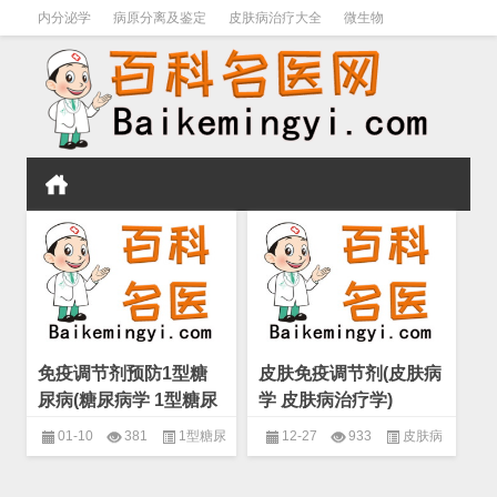
内分泌学
病原分离及鉴定
皮肤病治疗大全
微生物
皮肤病学
男科学
血液病学
心血管
口腔医学
禁戒毒品
免疫调节剂预防1型糖
皮肤免疫调节剂(皮肤病
尿病(糖尿病学 1型糖尿
学 皮肤病治疗学)
病的预防)
01-10
381
1型糖尿
12-27
933
皮肤病
病的预防
,
糖尿病学
,
糖尿病的预
学
,
皮肤病治疗学
,
皮肤科学基础