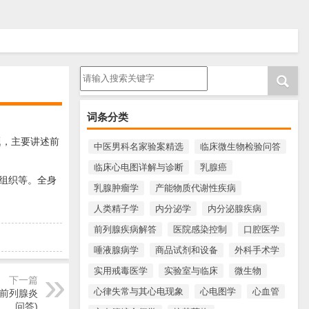
请输入搜索内容
词条分类
题，主要讲述前
中医男科名家验案精选
临床微生物检验问答
临床心电图详解与诊断
乳腺癌
组织等。全身
乳腺肿瘤学
产能物质代谢性疾病
人类精子学
内分泌学
内分泌腺疾病
前列腺疾病解答
医院感染控制
口腔医学
唾液腺病学
商品试剂和设备
外科手术学
实用戒毒医学
实验室与临床
微生物
下一篇
心律失常与其心电现象
心电图学
心血管
 前列腺炎
问答)