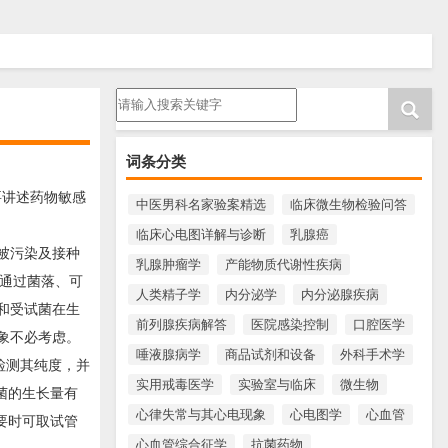
请输入搜索内容
词条分类
要讲述药物敏感
中医男科名家验案精选
临床微生物检验问答
临床心电图详解与诊断
乳腺癌
被污染及接种
乳腺肿瘤学
产能物质代谢性疾病
可通过菌落、可
人类精子学
内分泌学
内分泌腺疾病
和受试菌在生
前列腺疾病解答
医院感染控制
口腔医学
象不必考虑。
唾液腺病学
商品试剂和设备
外科手术学
检测其纯度，并
实用戒毒医学
实验室与临床
微生物
菌的生长量有
心律失常与其心电现象
心电图学
心血管
要时可取试管
心血管综合征学
抗菌药物