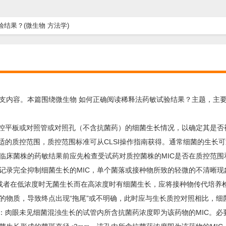
结果？(微生物 方法学)
支内容。本篇围绕微生物 如何正确阅读稀释法药敏试验结果？主题，主
质控平板或对照管或对照孔（不含抗菌药）的细菌生长情况，以确定其是否
适的质控范围，质控范围标准可从CLSI操作指南获得。通常细菌的生长
临床菌株的药敏结果前应先检查受试药对质控菌株的MIC是否在质控范围
记录完全抑制细菌生长的MIC，单个菌落或接种物所致的轻微的不清晰现
或者在低浓度时无菌生长而在高浓度时有细菌生长，应将接种物传代培养
的物质，导致终点出现“拖尾”或不明确，此时应与生长质控对照相比，细
法：肉眼未见细菌混浊生长的试管内所含抗菌药浓度即为该药物的MIC。必