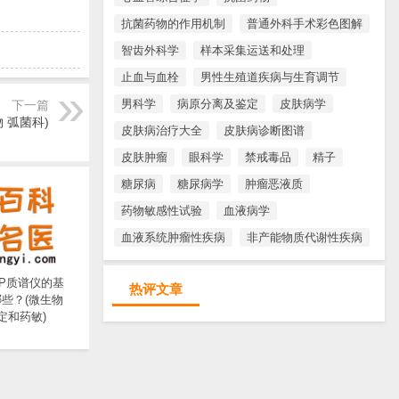
。
抗菌药物的作用机制
普通外科手术彩色图解
智齿外科学
样本采集运送和处理
止血与血栓
男性生殖道疾病与生育调节
男科学
病原分离及鉴定
皮肤病学
下一篇
 弧菌科)
皮肤病治疗大全
皮肤病诊断图谱
皮肤肿瘤
眼科学
禁戒毒品
精子
糖尿病
糖尿病学
肿瘤恶液质
药物敏感性试验
血液病学
血液系统肿瘤性疾病
非产能物质代谢性疾病
TOP质谱仪的基
热评文章
些？(微生物
定和药敏)