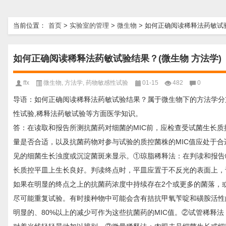
当前位置：
首页
>
实验室的管理
>
微生物
>
如何正确阅读稀释法药敏试验
如何正确阅读稀释法药敏试验结果？(微生物 方法学)
ffx
微生物
,
方法学
,
药物敏感性试验
01-15
482
0
导语：如何正确阅读稀释法药敏试验结果？属于微生物下的方法学分
性试验,稀释法药敏试验等方面医学知识。
答：在读取和报告所测抗菌药对细菌的MIC前，应检查受试菌生长
量是否合适，以及抗菌药物对参与试验的质控菌株的MIC值应处于合
见的细菌生长浊度或沉淀菌斑来显示。①琼脂稀释法：在判读和报告
长质控平皿上生长良好。判读终点时，平皿应置于不反光的表面上，
如果在明显的终点之上的抗菌药浓度中持续存在2个或更多的菌落，
尽可能重复试验。有时接种物中可能会含有拮抗甲氧苄啶和磺胺活性
明显的、80%以上的减少可作为这些抗菌药的MIC值。②试管稀释