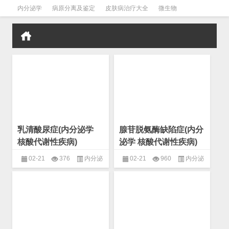
内分泌学
病原分离及鉴定
皮肤病治疗大全
微生物
皮肤病学
男科学
血液病学
心血管
口腔医学
禁戒毒品
乳清酸尿症(内分泌学
腺苷脱氨酶缺陷症(内分
核酸代谢性疾病)
泌学 核酸代谢性疾病)
02-21
376
内分泌
02-21
960
内分泌
学
,
核酸代谢性疾病
,
非产能物质
学
,
核酸代谢性疾病
,
非产能物质
代谢性疾病
代谢性疾病